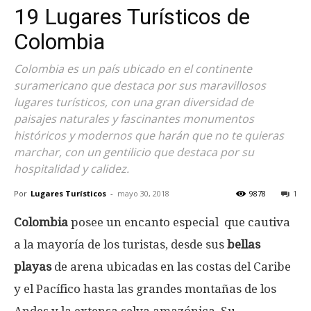
19 Lugares Turísticos de
Colombia
Colombia es un país ubicado en el continente
suramericano que destaca por sus maravillosos
lugares turísticos, con una gran diversidad de
paisajes naturales y fascinantes monumentos
históricos y modernos que harán que no te quieras
marchar, con un gentilicio que destaca por su
hospitalidad y calidez.
Por
Lugares Turísticos
-
mayo 30, 2018
9878
1
Colombia
posee un encanto especial que cautiva
a la mayoría de los turistas, desde sus
bellas
playas
de arena ubicadas en las costas del Caribe
y el Pacífico hasta las grandes montañas de los