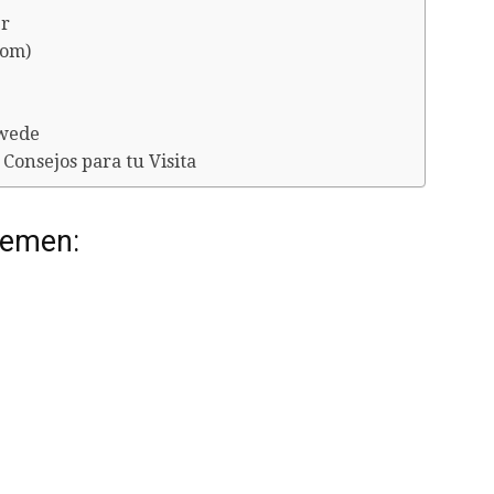
er
Dom)
swede
Consejos para tu Visita
remen: