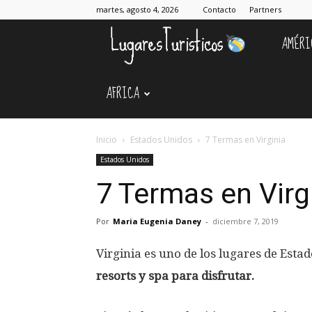
martes, agosto 4, 2026
Contacto
Partners
AMÉRI
Lugares
AFRICA
Turístico
Inicio
Estados Unidos
7 Termas en Virginia
Estados Unidos
7 Termas en Virg
Por
Maria Eugenia Daney
-
diciembre 7, 2019
Virginia es uno de los lugares de Est
resorts y spa para disfrutar.