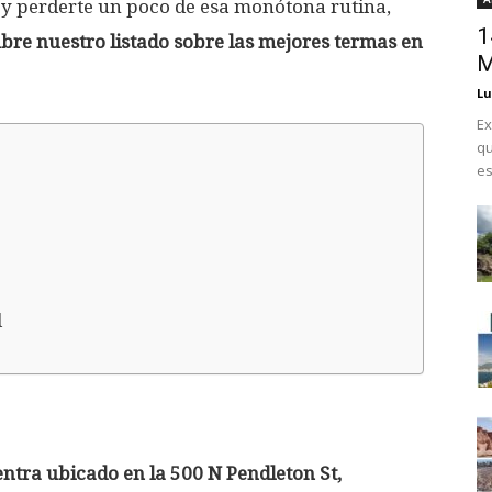
e y perderte un poco de esa monótona rutina,
1
bre nuestro listado sobre las mejores termas en
M
Lu
Ex
qu
es
l
entra ubicado en la
500 N Pendleton St,