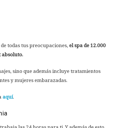
te de todas tus preocupaciones,
el spa de 12.000
 absoluto.
sajes, sino que además incluye tratamientos
entes y mujeres embarazadas.
pa
aquí
.
nia
 trabaja las 24 horas para ti. Y además de esto,