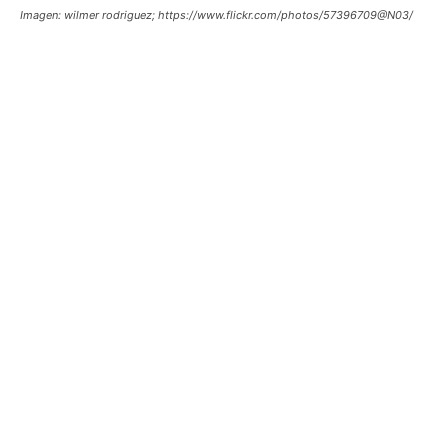
Imagen: wilmer rodriguez; https://www.flickr.com/photos/57396709@N03/