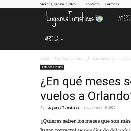
viernes, agosto 7, 2026
Contacto
Partners
AMÉRI
Lugares
AFRICA
Turístico
Inicio
Estados Unidos
¿En qué meses son más bar
Estados Unidos
¿En qué meses s
vuelos a Orlando
Por
Lugares Turísticos
-
septiembre 15, 2022
¿Quieres saber los meses que son más 
lugar correcto!
Dependiendo del país 