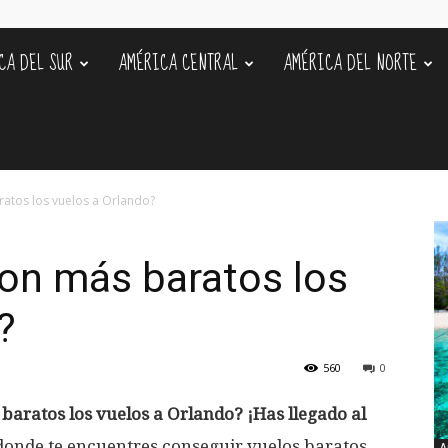
CA DEL SUR
AMÉRICA CENTRAL
AMÉRICA DEL NORTE
s
atos los vuelos a Orlando?
on más baratos los
?
560
0
baratos los vuelos a Orlando? ¡Has llegado al
donde te encuentres conseguir vuelos baratos
A