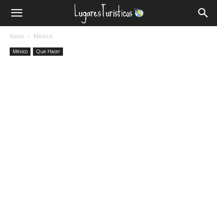
Lugares
Inicio
México
Turísticos
México
Que Hacer