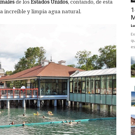
rmales
de los
Estados Unidos
, contando, de esta
1
a increíble y limpia agua natural.
M
Lu
Ex
qu
es