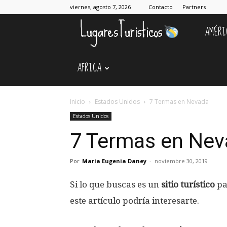
viernes, agosto 7, 2026
Contacto
Partners
AMÉRI
Lugares
AFRICA
Turístico
Inicio
Estados Unidos
7 Termas en Nevada
Estados Unidos
7 Termas en Nev
Por
Maria Eugenia Daney
-
noviembre 30, 2019
Si lo que buscas es un
sitio turístico
pa
este artículo podría interesarte.