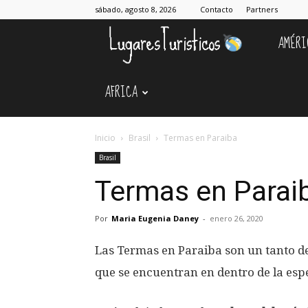
sábado, agosto 8, 2026
Contacto
Partners
AMÉRI
Lugares
AFRICA
Turístico
Inicio
Brasil
Termas en Paraiba
Brasil
Termas en Parai
Por
Maria Eugenia Daney
-
enero 26, 2020
Las Termas en Paraiba son un tanto de
que se encuentran en dentro de la espe