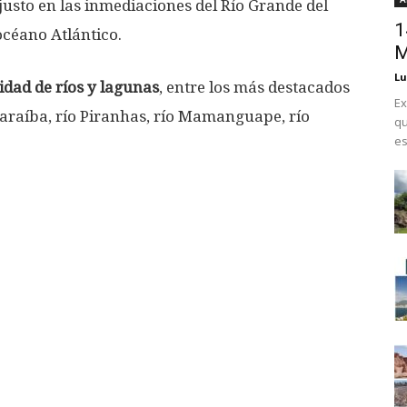
 justo en las inmediaciones del Río Grande del
1
céano Atlántico.
M
Lu
idad de ríos y lagunas
, entre los más destacados
Ex
 Paraíba, río Piranhas, río Mamanguape, río
qu
es