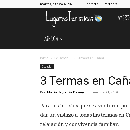
martes, agosto 4, 2026
Contacto
Partners
AMÉRI
Lugares
AFRICA
Turístico
Inicio
Ecuador
3 Termas en Cañar
Ecuador
3 Termas en Cañ
Por
Maria Eugenia Daney
-
diciembre 21, 2019
Para los turistas que se aventuren por
dar un
vistazo a todas las termas en 
relajación y convivencia familiar.