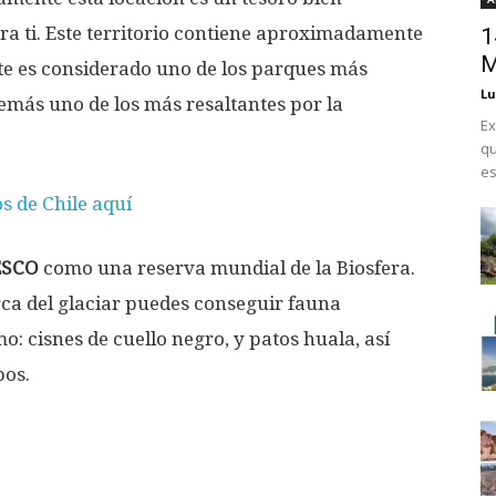
a ti. Este territorio contiene aproximadamente
1
M
ste es considerado uno de los parques más
Lu
demás uno de los más resaltantes por la
Ex
qu
es
os de Chile aquí
SCO
como una reserva mundial de la Biosfera.
rca del glaciar puedes conseguir fauna
o: cisnes de cuello negro, y patos huala, así
bos.