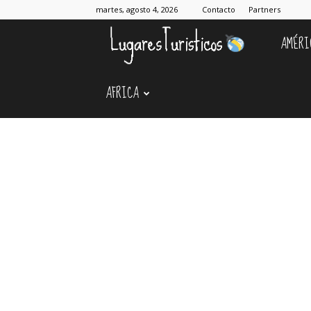
martes, agosto 4, 2026
Contacto
Partners
AMÉRI
Lugares
AFRICA
Turístico