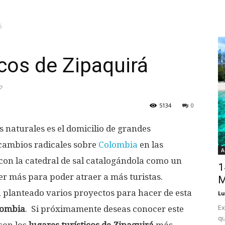
á
icos de Zipaquirá
?
5134
0
s naturales es el domicilio de grandes
 cambios radicales sobre
Colombia
en las
A
con la catedral de sal catalogándola como un
1
cer más para poder atraer a más turistas.
M
 planteado varios proyectos para hacer de esta
Lu
Ex
lombia
. Si próximamente deseas conocer este
qu