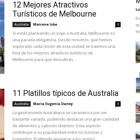
M
12 Mejores Atractivos
Lu
Turísticos de Melbourne
Ex
Mairene Isbe
qu
Australia
0
es
Si estás planeando un viaje a Australia, Melbourne es
una parada obligatoria. Desde nosotros, que hemos
explorado cada rincón de esta ciudad, te traemos una
lista de los mejores atractivos turísticos de
Melbourne para que descubras...
11 Platillos típicos de Australia
Maria Eugenia Daney
Australia
0
La gastronomía Australiana se caracteriza por ser
bastante variada, pudiendo destacar una gran cantidad
de alimentos y sabores distintos. Esta aspecto
contribuye a su popularidad entre los turistas y
lugareños. Pudiendo ajustarse a los gustos...